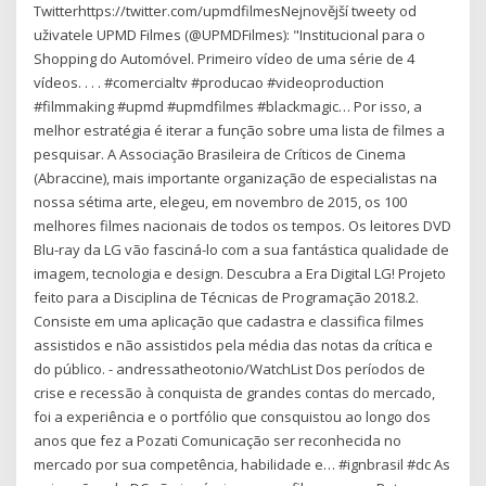
Twitterhttps://twitter.com/upmdfilmesNejnovější tweety od
uživatele UPMD Filmes (@UPMDFilmes): "Institucional para o
Shopping do Automóvel. Primeiro vídeo de uma série de 4
vídeos. . . . #comercialtv #producao #videoproduction
#filmmaking #upmd #upmdfilmes #blackmagic… Por isso, a
melhor estratégia é iterar a função sobre uma lista de filmes a
pesquisar. A Associação Brasileira de Críticos de Cinema
(Abraccine), mais importante organização de especialistas na
nossa sétima arte, elegeu, em novembro de 2015, os 100
melhores filmes nacionais de todos os tempos. Os leitores DVD
Blu-ray da LG vão fasciná-lo com a sua fantástica qualidade de
imagem, tecnologia e design. Descubra a Era Digital LG! Projeto
feito para a Disciplina de Técnicas de Programação 2018.2.
Consiste em uma aplicação que cadastra e classifica filmes
assistidos e não assistidos pela média das notas da crítica e
do público. - andressatheotonio/WatchList Dos períodos de
crise e recessão à conquista de grandes contas do mercado,
foi a experiência e o portfólio que consquistou ao longo dos
anos que fez a Pozati Comunicação ser reconhecida no
mercado por sua competência, habilidade e… #ignbrasil #dc As