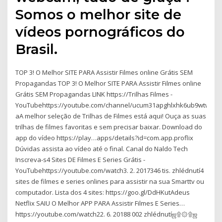
Somos o melhor site de
vídeos pornográficos do
Brasil.
TOP 3! O Melhor SITE PARA Assistir Filmes online Grátis SEM
Propagandas TOP 3! O Melhor SITE PARA Assistir Filmes online
Grátis SEM Propagandas LINK https://Trilhas Filmes -
YouTubehttps://youtube.com/channel/ucum31apghlxhk6ub9wtw7-
aA melhor seleção de Trilhas de Filmes está aqui! Ouça as suas
trilhas de filmes favoritas e sem precisar baixar. Download do
app do vídeo https://play…apps/details?id=com.app.proflix
Dúvidas assista ao vídeo até o final. Canal do Naldo Tech
Inscreva-s4 Sites DE Filmes E Series Grátis -
YouTubehttps://youtube.com/watch3. 2. 2017346 tis. zhlédnutí4
sites de filmes e series onlines para assistir na sua Smarttv ou
computador. Lista dos 4 sites: https://goo.gl/DdHKutAdeus
Netflix SAIU O Melhor APP PARA Assistir Filmes E Series…
https://youtube.com/watch22. 6. 20188 002 zhlédnutíஜ۩۞۩ஜ