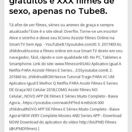
gratuitos e XXX filmes de
sexo, apenas no Tube8.
Tá afim de ver filmes, séries ou animes de graça e sempre
atualizado? Este é o site ideal: Overflix. Torne-se um inscrito!
Ative o sininho e deixe seu liComo Assistir Filmes Online na
Smart TV Sem App. - YouTube8:13youtube.com30. 5. 2017403 tis.
zhlédnutíAssista a filmes online em sua Smart TV direto em seu
navegador, fácil, rápido e com qualidade HD. No PC, Tabletes e
Smartphone. Link do site: www.filmesonliSAIU Aplicativo Igual A
Netflix PARA Assistir Filmes E Series…3:55youtube.com8. 2.
201843 tis. zhlédnutíBOM Nesse Tutorial Trago PARA VC UM
Aplicativo Igual E Melhor Q Netflix PARA Assitir Filmes E Series
DE Graça NO Celular 2018,COMO Assitir Filmes NO
Celular,..NOVO APP DE Filmes E Séries Muito Completo - Baixe
Agora…https://youtube.com/watchPřed 4 měsíci6 000
zhlédnutíNOVO APP DE Filmes E Séries Muito Completo - Baixe
Agora! NEW VERY Complete Movies AND Series APP - Download
NOW! Download do aplicativo do vídeo http://biUPMD Filmes
(@UPMDFilmes) |