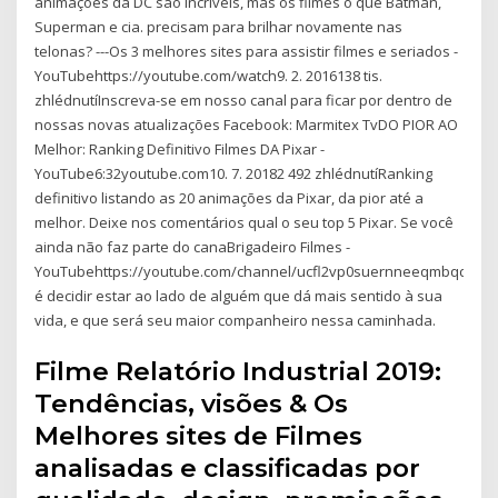
animações da DC são incríveis, mas os filmes o que Batman,
Superman e cia. precisam para brilhar novamente nas
telonas? ---Os 3 melhores sites para assistir filmes e seriados -
YouTubehttps://youtube.com/watch9. 2. 2016138 tis.
zhlédnutíInscreva-se em nosso canal para ficar por dentro de
nossas novas atualizações Facebook: Marmitex TvDO PIOR AO
Melhor: Ranking Definitivo Filmes DA Pixar -
YouTube6:32youtube.com10. 7. 20182 492 zhlédnutíRanking
definitivo listando as 20 animações da Pixar, da pior até a
melhor. Deixe nos comentários qual o seu top 5 Pixar. Se você
ainda não faz parte do canaBrigadeiro Filmes -
YouTubehttps://youtube.com/channel/ucfl2vp0suernneeqmbqddlq
é decidir estar ao lado de alguém que dá mais sentido à sua
vida, e que será seu maior companheiro nessa caminhada.
Filme Relatório Industrial 2019:
Tendências, visões & Os
Melhores sites de Filmes
analisadas e classificadas por